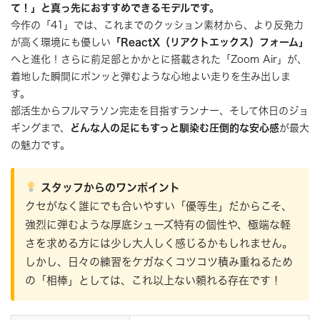
て！」と真っ先におすすめできるモデルです。
今作の「41」では、これまでのクッション素材から、より反発力
が高く環境にも優しい
「ReactX（リアクトエックス）フォーム」
へと進化！さらに前足部とかかとに搭載された「Zoom Air」が、
着地した瞬間にポンッと弾むような心地よい走りを生み出しま
す。
部活生からフルマラソン完走を目指すランナー、そして休日のジョ
ギングまで、
どんな人の足にもすっと馴染む圧倒的な安心感
が最大
の魅力です。
スタッフからのワンポイント
クセがなく誰にでも合いやすい「優等生」だからこそ、
強烈に弾むような厚底シューズ特有の個性や、極端な軽
さを求める方には少し大人しく感じるかもしれません。
しかし、日々の練習をケガなくコツコツ積み重ねるため
の「相棒」としては、これ以上ない頼れる存在です！