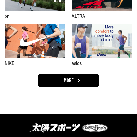
on
ALTRA
NIKE
asics
MORE