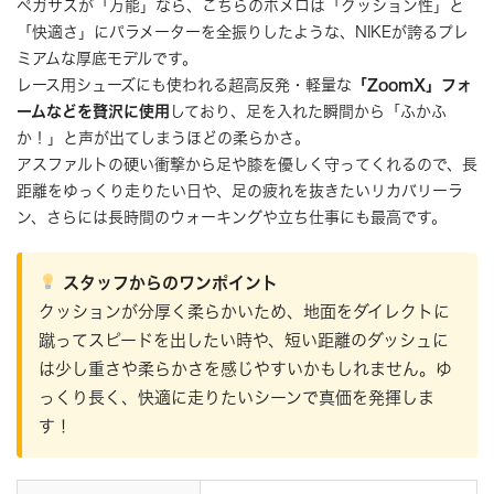
ペガサスが「万能」なら、こちらのボメロは「クッション性」と
「快適さ」にパラメーターを全振りしたような、NIKEが誇るプレ
ミアムな厚底モデルです。
レース用シューズにも使われる超高反発・軽量な
「ZoomX」フォ
ームなどを贅沢に使用
しており、足を入れた瞬間から「ふかふ
か！」と声が出てしまうほどの柔らかさ。
アスファルトの硬い衝撃から足や膝を優しく守ってくれるので、長
距離をゆっくり走りたい日や、足の疲れを抜きたいリカバリーラ
ン、さらには長時間のウォーキングや立ち仕事にも最高です。
スタッフからのワンポイント
クッションが分厚く柔らかいため、地面をダイレクトに
蹴ってスピードを出したい時や、短い距離のダッシュに
は少し重さや柔らかさを感じやすいかもしれません。ゆ
っくり長く、快適に走りたいシーンで真価を発揮しま
す！