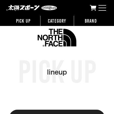
太陽スポーツ
>
特集
>
THE NORTH FACE
PICK UP
CATEGORY
BRAND
lineup